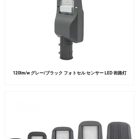
120lm/w グレー/ブラック フォトセル センサー LED 街路灯