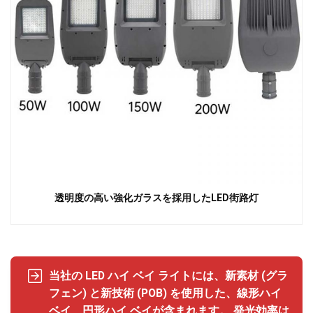
透明度の高い強化ガラスを採用したLED街路灯
当社の LED ハイ ベイ ライトには、新素材 (グラ
フェン) と新技術 (POB) を使用した、線形ハイ
ベイ、円形ハイ ベイが含まれます。 発光効率は