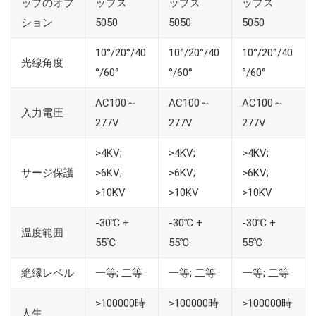
ップのオプ
ップス
ップス
ップス
ション
5050
5050
5050
10°/20°/40
10°/20°/40
10°/20°/40
光線角度
°/60°
°/60°
°/60°
AC100～
AC100～
AC100～
入力電圧
277V
277V
277V
>4KV;
>4KV;
>4KV;
サージ保護
>6KV;
>6KV;
>6KV;
>10KV
>10KV
>10KV
-30℃ +
-30℃ +
-30℃ +
温度範囲
55℃
55℃
55℃
絶縁レベル
一等; 二等
一等; 二等
一等; 二等
>100000時
>100000時
>100000時
人生