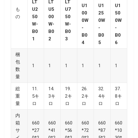
LT
LT
LT
U1
U1
U1
も
U2
U5
U7
00
25
50
の
50
00
50
0W
0W
0W
W-
W-
W-
-
-
-
B0
B0
B0
B0
B0
B0
1
2
3
4
5
6
梱
包
1
1
1
1
1
1
数
量
総
11.
14.
19.
26.
32.
37.
重
5キ
3キ
2キ
2キ
4キ
8キ
量
ロ
ロ
ロ
ロ
ロ
ロ
内
箱
660
660
660
660
660
660
サ
*27
*41
*56
*72
*87
*10
イ
0*2
0*2
0*2
0*2
5*2
30*