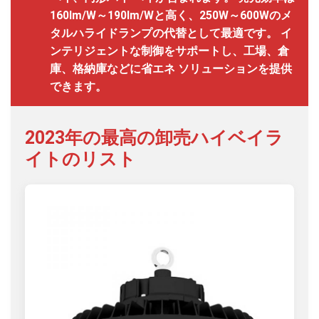
160lm/W～190lm/Wと高く、250W～600Wのメ
タルハライドランプの代替として最適です。 イ
ンテリジェントな制御をサポートし、工場、倉
庫、格納庫などに省エネ ソリューションを提供
できます。
2023年の最高の卸売ハイベイラ
イトのリスト