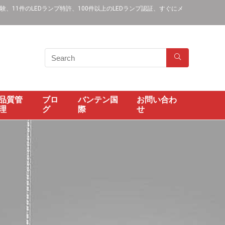
11件のLEDランプ特許、100件以上のLEDランプ認証、すぐにメ
品質管
ブロ
バンテン国
お問い合わ
理
グ
際
せ