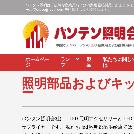
バンタン照明は、広範な産業用および商業用照明製品、およびさまざま
ールで
slaes@lediii.com
無料見積もりを取得します。
ホームペー
ラン
製
私たちに関し
ジ
プ
品
は
照明部品およびキッ
ー
バンタン照明会社は、LED 照明アクセサリーと LE
サプライヤーです。 私たち led 照明部品供給店で