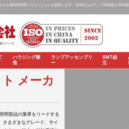
な屋内外照明ソリューションを提供します。20年以上のランプOEM及びODM経験、
て
ハウジング製
ランプアッセンブリ
SMT組
造
ー
立
ト メーカ
D 照明部品の業界をリードする
は、さまざまなグレード、サイ