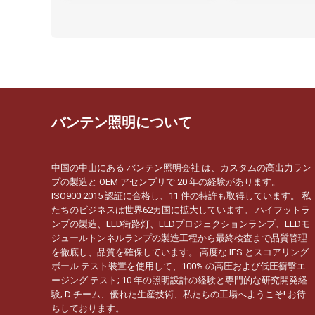
バンテン照明について
中国の中山にある バンテン照明会社 は、カスタムの高出力ラン
プの製造と OEM アセンブリで 20 年の経験があります。
ISO900:2015 認証に合格し、11 件の特許も取得しています。 私
たちのビジネスは世界62カ国に拡大しています。 ハイフットラ
ンプの製造、LED街路灯、LEDプロジェクションランプ、LEDモ
ジュールトンネルランプの製造工程から最終検査まで品質管理
を徹底し、品質を確保しています。 高度な IES とスコアリング
ボール テスト装置を使用して、100% の高圧および低圧衝撃エ
ージング テスト; 10 年の照明設計の経験と専門的な研究開発経
験; D チーム、優れた生産技術、私たちの工場へようこそ! お待
ちしております。