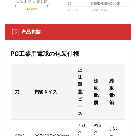
產品包裝
PC工業用電球の包装仕様
正
味
総
総
重
重
重
力
内箱サイズ
量/
カー
量/
量/
ピ
個
箱
ー
ス
750
995
8.67
グ
グ