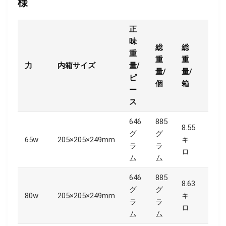
様
正
味
総
総
重
重
重
力
内箱サイズ
量/
カー
量/
量/
ピ
個
箱
ー
ス
646
885
8.55
グ
グ
65w
205×205×249mm
キ
420
ラ
ラ
ロ
ム
ム
646
885
8.63
グ
グ
80w
205×205×249mm
キ
420
ラ
ラ
ロ
ム
ム