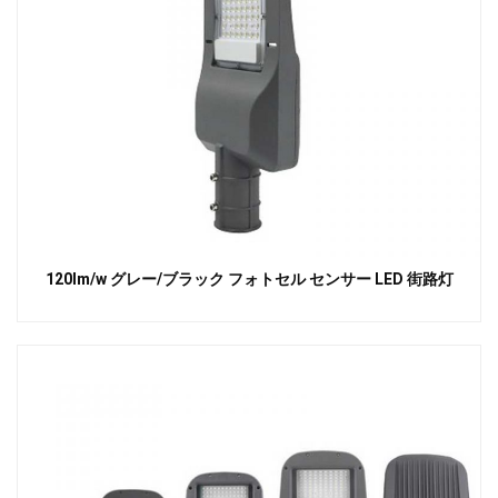
120lm/w グレー/ブラック フォトセル センサー LED 街路灯