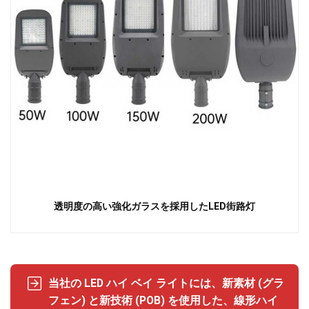
透明度の高い強化ガラスを採用したLED街路灯
当社の LED ハイ ベイ ライトには、新素材 (グラ
フェン) と新技術 (POB) を使用した、線形ハイ