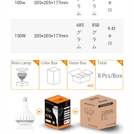
100w
205×205×177mm
キ
420
ラ
ラ
ロ
ム
ム
685
850
9.41
グ
グ
150W
205×205×177mm
キ
420
ラ
ラ
ロ
ム
ム