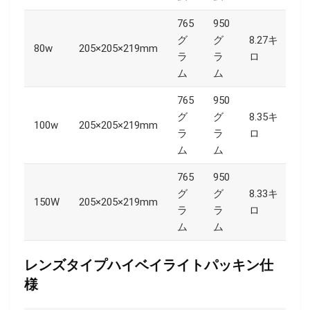
765
950
グ
グ
8.27キ
80w
205×205×219mm
42
ラ
ラ
ロ
ム
ム
765
950
グ
グ
8.35キ
100w
205×205×219mm
42
ラ
ラ
ロ
ム
ム
765
950
グ
グ
8.33キ
150W
205×205×219mm
42
ラ
ラ
ロ
ム
ム
レンズタイプハイベイライトパッキン仕
様