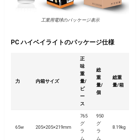
工業用電球のパッケージ表示
PC ハイベイライトのパッケージ仕様
正
味
総
重
重
総重
力
内箱サイズ
量/
カ
量/
量/箱
ピ
個
ー
ス
765
950
グ
グ
65w
205×205×219mm
8.19kg
42
ラ
ラ
ム
ム