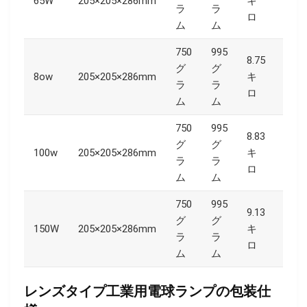
65W
205×205×286mm
キ
420
ラ
ラ
ロ
ム
ム
750
995
8.75
グ
グ
8ow
205×205×286mm
キ
420
ラ
ラ
ロ
ム
ム
750
995
8.83
グ
グ
100w
205×205×286mm
キ
420
ラ
ラ
ロ
ム
ム
750
995
9.13
グ
グ
150W
205×205×286mm
キ
420
ラ
ラ
ロ
ム
ム
レンズタイプ工業用電球ランプの包装仕