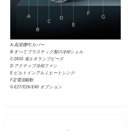
A-高浸透PCカバー
B-すべてプラスチック製の冷却シェル
C-2835 省エネランプビーズ
D-アクティブ冷却ファン
E-ビルトインアルミヒートシンク
F定電流駆動
G-E27/E26/E40 オプション