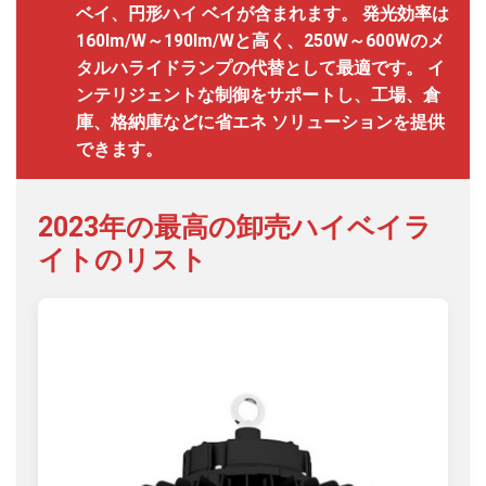
ベイ、円形ハイ ベイが含まれます。 発光効率は
160lm/W～190lm/Wと高く、250W～600Wのメ
タルハライドランプの代替として最適です。 イ
ンテリジェントな制御をサポートし、工場、倉
庫、格納庫などに省エネ ソリューションを提供
できます。
2023年の最高の卸売ハイベイラ
イトのリスト