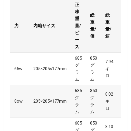
正
味
総
総
重
重
重
力
内箱サイズ
量/
カー
量/
量/
ピ
個
箱
ー
ス
685
850
7.94
グ
グ
65w
205×205×177mm
キ
420
ラ
ラ
ロ
ム
ム
685
850
8.02
グ
グ
8ow
205×205×177mm
キ
420
ラ
ラ
ロ
ム
ム
685
850
8.10
グ
グ