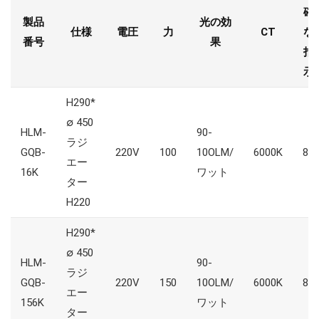
確
製品
光の効
仕様
電圧
力
CT
な
番号
果
指
示
H290*
∅ 450
HLM-
90-
ラジ
GQB-
220V
100
10OLM/
6000K
85
エー
16K
ワット
ター
H220
H290*
∅ 450
HLM-
90-
ラジ
GQB-
220V
150
10OLM/
6000K
85
エー
156K
ワット
ター