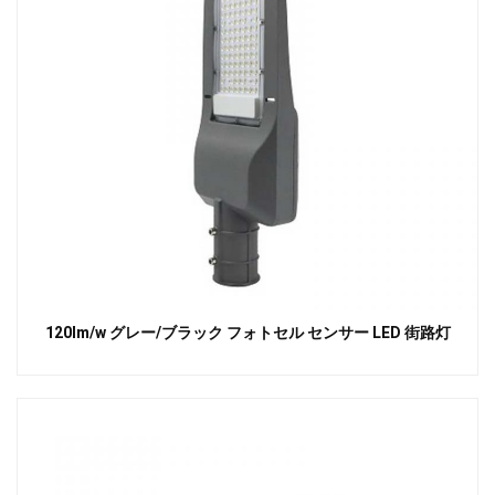
120lm/w グレー/ブラック フォトセル センサー LED 街路灯