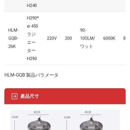
H240
H290*
∅ 450
HLM-
90-
ラジ
GQB-
220V
200
10OLM/
6000K
85
エー
26K
ワット
ター
H290
HLM-GQB 製品パラメータ
產品尺寸