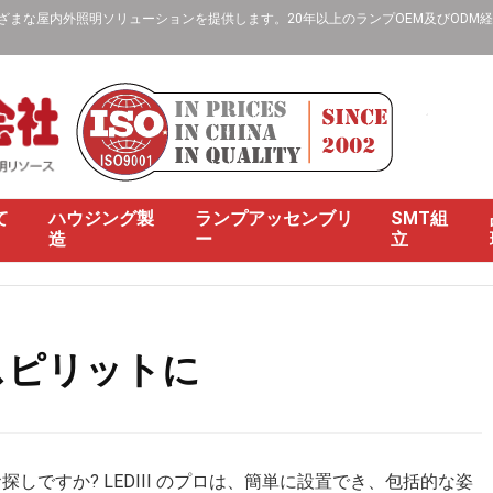
な屋内外照明ソリューションを提供します。20年以上のランプOEM及びODM経験、
て
ハウジング製
ランプアッセンブリ
SMT組
造
ー
立
スピリットに
ですか? LEDIII のプロは、簡単に設置でき、包括的な姿