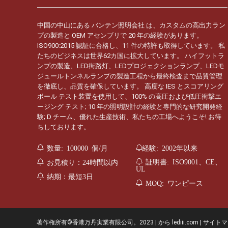
中国の中山にある バンテン照明会社 は、カスタムの高出力ラン
プの製造と OEM アセンブリで 20 年の経験があります。
ISO900:2015 認証に合格し、11 件の特許も取得しています。 私
たちのビジネスは世界62カ国に拡大しています。 ハイフットラ
ンプの製造、LED街路灯、LEDプロジェクションランプ、LEDモ
ジュールトンネルランプの製造工程から最終検査まで品質管理
を徹底し、品質を確保しています。 高度な IES とスコアリング
ボール テスト装置を使用して、100% の高圧および低圧衝撃エ
ージング テスト; 10 年の照明設計の経験と専門的な研究開発経
験; D チーム、優れた生産技術、私たちの工場へようこそ! お待
ちしております。
数量: 100000 個/月
経験: 2002年以来
証明書: ISO9001、CE、
お見積り：24時間以内
UL
納期：最短3日
MOQ: ワンピース
著作権所有©香港万丹実業有限公司。
2023
| から
lediii.com
|
サイトマ