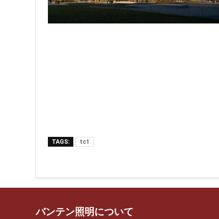
TAGS:
tc1
バンテン照明について