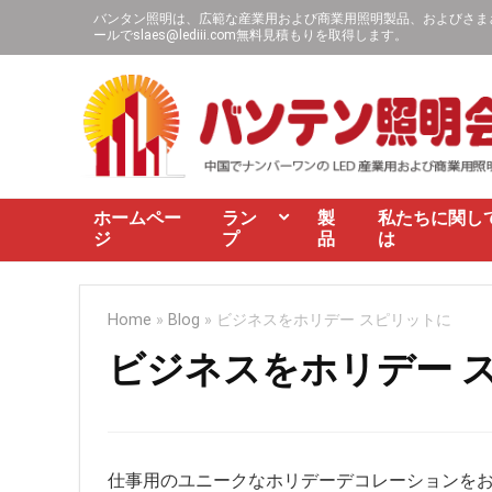
バンタン照明は、広範な産業用および商業用照明製品、およびさまざま
ールで
slaes@lediii.com
無料見積もりを取得します。
ホームペー
ラン
製
私たちに関し
ジ
プ
品
は
Home
»
Blog
»
ビジネスをホリデー スピリットに
ビジネスをホリデー 
仕事用のユニークなホリデーデコレーションをお探し