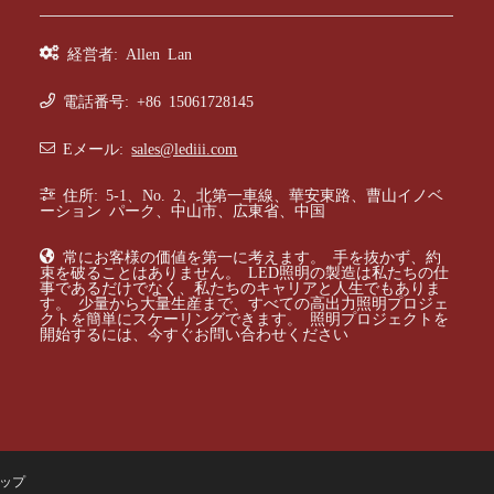
経営者: Allen Lan
電話番号: +86 15061728145
Eメール:
sales@lediii.com
住所: 5-1、No. 2、北第一車線、華安東路、曹山イノベ
ーション パーク、中山市、広東省、中国
常にお客様の価値を第一に考えます。 手を抜かず、約
束を破ることはありません。 LED照明の製造は私たちの仕
事であるだけでなく、私たちのキャリアと人生でもありま
す。 少量から大量生産まで、すべての高出力照明プロジェ
クトを簡単にスケーリングできます。 照明プロジェクトを
開始するには、今すぐお問い合わせください
ップ