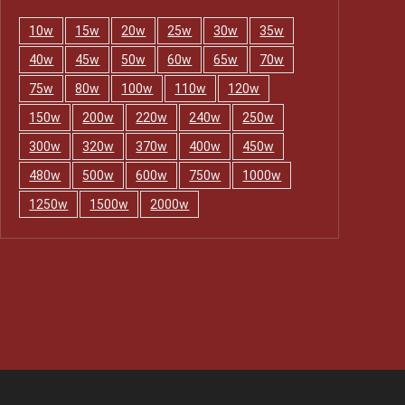
10w
15w
20w
25w
30w
35w
40w
45w
50w
60w
65w
70w
75w
80w
100w
110w
120w
150w
200w
220w
240w
250w
300w
320w
370w
400w
450w
480w
500w
600w
750w
1000w
1250w
1500w
2000w