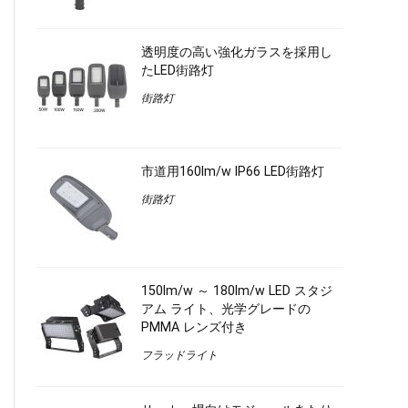
透明度の高い強化ガラスを採用し
たLED街路灯
街路灯
市道用160lm/w IP66 LED街路灯
街路灯
150lm/w ～ 180lm/w LED スタジ
アム ライト、光学グレードの
PMMA レンズ付き
フラッドライト