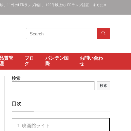
11件のLEDランプ特許、100件以上のLEDランプ認証、すぐにメ
品質管
ブロ
バンテン国
お問い合わ
理
グ
際
せ
検索
検索
目次
映画館ライト