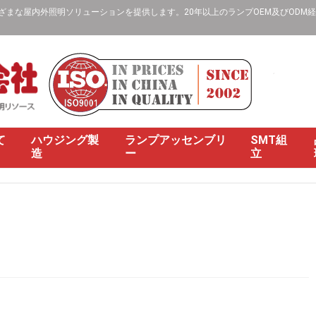
な屋内外照明ソリューションを提供します。20年以上のランプOEM及びODM経験、
て
ハウジング製
ランプアッセンブリ
SMT組
造
ー
立