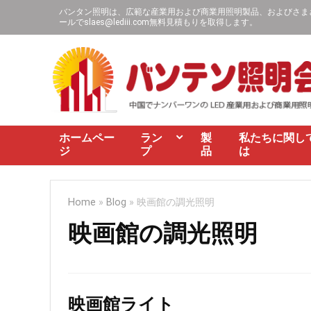
バンタン照明は、広範な産業用および商業用照明製品、およびさまざま
ールで
slaes@lediii.com
無料見積もりを取得します。
ホームペー
ラン
製
私たちに関し
ジ
プ
品
は
Home
»
Blog
»
映画館の調光照明
映画館の調光照明
映画館ライト