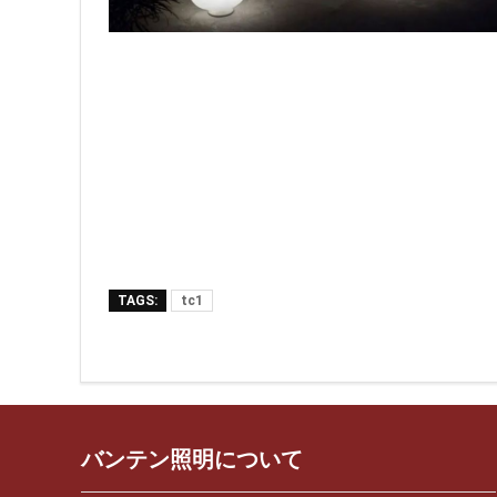
TAGS:
tc1
バンテン照明について