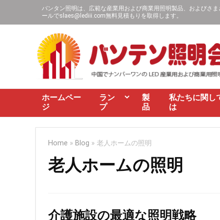
バンタン照明は、広範な産業用および商業用照明製品、およびさまざま
ールで
slaes@lediii.com
無料見積もりを取得します。
ホームペー
ラン
製
私たちに関し
ジ
プ
品
は
Home
»
Blog
»
老人ホームの照明
老人ホームの照明
介護施設の最適な照明戦略