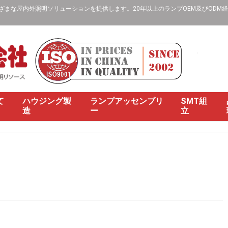
な屋内外照明ソリューションを提供します。20年以上のランプOEM及びODM経験、
て
ハウジング製
ランプアッセンブリ
SMT組
造
ー
立