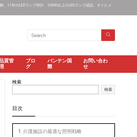
11件のLEDランプ特許、100件以上のLEDランプ認証、すぐにメ
品質管
ブロ
バンテン国
お問い合わ
理
グ
際
せ
検索
検索
目次
介護施設の最適な照明戦略