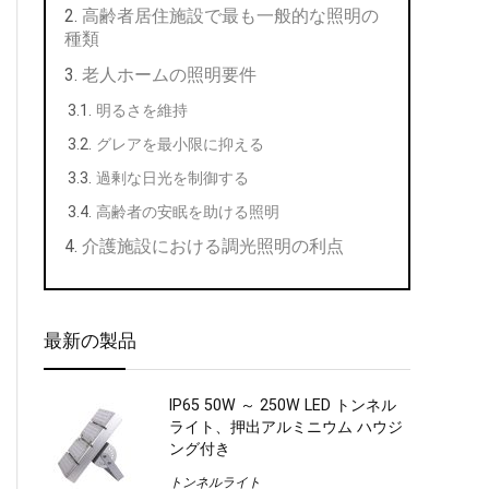
高齢者居住施設で最も一般的な照明の
種類
老人ホームの照明要件
明るさを維持
グレアを最小限に抑える
過剰な日光を制御する
高齢者の安眠を助ける照明
介護施設における調光照明の利点
最新の製品
IP65 50W ～ 250W LED トンネル
ライト、押出アルミニウム ハウジ
ング付き
トンネルライト