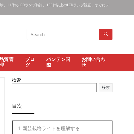
11件のLEDランプ特許、100件以上のLEDランプ認証、すぐにメ
品質管
ブロ
バンテン国
お問い合わ
理
グ
際
せ
検索
検索
目次
園芸栽培ライトを理解する