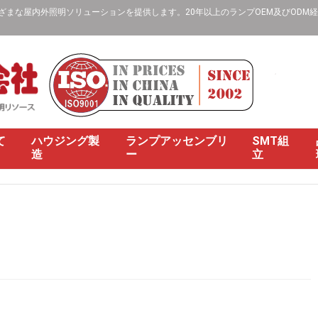
な屋内外照明ソリューションを提供します。20年以上のランプOEM及びODM経験、
て
ハウジング製
ランプアッセンブリ
SMT組
造
ー
立