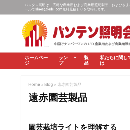
バンタン照明は、広範な産業用および商業用照明製品、およびさまざま
ールで
slaes@lediii.com
無料見積もりを取得します。
ホームペー
ラン
製
私たちに関し
ジ
プ
品
は
Home
»
Blog
»
遠赤園芸製品
遠赤園芸製品
園芸栽培ライトを理解する