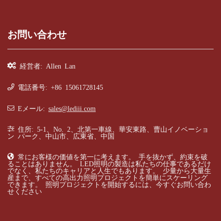
お問い合わせ
経営者: Allen Lan
電話番号: +86 15061728145
Eメール:
sales@lediii.com
住所: 5-1、No. 2、北第一車線、華安東路、曹山イノベーショ
ン パーク、中山市、広東省、中国
常にお客様の価値を第一に考えます。 手を抜かず、約束を破
ることはありません。 LED照明の製造は私たちの仕事であるだけ
でなく、私たちのキャリアと人生でもあります。 少量から大量生
産まで、すべての高出力照明プロジェクトを簡単にスケーリング
できます。 照明プロジェクトを開始するには、今すぐお問い合わ
せください