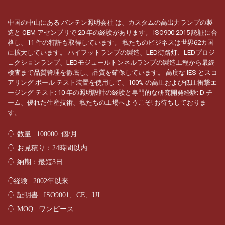
中国の中山にある バンテン照明会社 は、カスタムの高出力ランプの製
造と OEM アセンブリで 20 年の経験があります。 ISO900:2015 認証に合
格し、11 件の特許も取得しています。 私たちのビジネスは世界62カ国
に拡大しています。 ハイフットランプの製造、LED街路灯、LEDプロジ
ェクションランプ、LEDモジュールトンネルランプの製造工程から最終
検査まで品質管理を徹底し、品質を確保しています。 高度な IES とスコ
アリング ボール テスト装置を使用して、100% の高圧および低圧衝撃エ
ージング テスト; 10 年の照明設計の経験と専門的な研究開発経験; D チ
ーム、優れた生産技術、私たちの工場へようこそ! お待ちしておりま
す。
数量: 100000 個/月
お見積り：24時間以内
納期：最短3日
経験: 2002年以来
証明書: ISO9001、CE、UL
MOQ: ワンピース