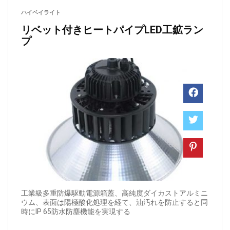
ハイベイライト
リベット付きヒートパイプLED工鉱ラン
プ
工業級多重防爆駆動電源箱蓋、高純度ダイカストアルミニ
ウム、表面は陽極酸化処理を経て、油汚れを防止すると同
時にIP 65防水防塵機能を実現する