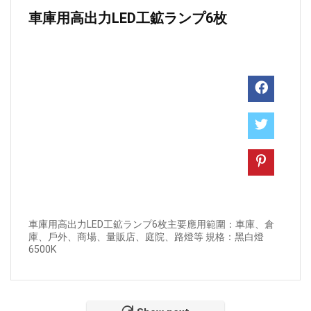
車庫用高出力LED工鉱ランプ6枚
車庫用高出力LED工鉱ランプ6枚主要應用範圍：車庫、倉
庫、戶外、商場、量販店、庭院、路燈等 規格：黑白燈
6500K