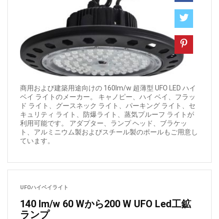
商用および建築用途向けの 160lm/w 超薄型 UFO LED ハイ
ベイ ライトのメーカー。 キャノピー、ハイ ベイ、フラッ
ド ライト、グースネック ライト、パーキング ライト、セ
キュリティ ライト、防爆ライト、蒸気プルーフ ライトが
利用可能です。 アダプター、ランプ ヘッド、ブラケッ
ト、アルミニウム製およびスチール製のポールもご用意し
ています。
UFOハイベイライト
140 lm/w 60 Wから200 W UFO Led工鉱
ランプ