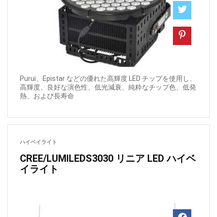
Purui、Epistar などの優れた高輝度 LED チップを使用し、
高輝度、良好な演色性、低光減衰、純粋なチップ色、低発
熱、および長寿命
ハイベイライト
CREE/LUMILEDS3030 リニア LED ハイベ
イライト