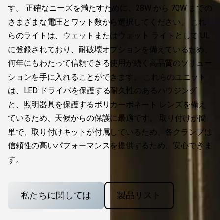
す。 正確なニーズを満たすために、28W から 70W までの
さまざまな電圧とワット数から選択してください。 これ
らのライトは、ウェットまたはウェット ライトとして UL
に登録されており、耐破壊オプションを備えているため、
何年にもわたって信頼できる使用が続く高品質のソリュー
ションを手に入れることができます。 これらのユニット
は、LED ドライバを保護する耐久性のあるハウジング
と、照明器具を保護するポリカーボネート レンズを備え
ているため、天候からの保護に最適です。 取り付けが簡
単で、取り付けキットが付属しているため、各クランプは
信頼性の高いパフォーマンスを提供するため、安心できま
す。
私たちに関しては
製品リスト