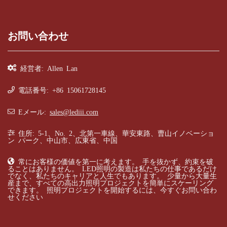
お問い合わせ
経営者: Allen Lan
電話番号: +86 15061728145
Eメール:
sales@lediii.com
住所: 5-1、No. 2、北第一車線、華安東路、曹山イノベーショ
ン パーク、中山市、広東省、中国
常にお客様の価値を第一に考えます。 手を抜かず、約束を破
ることはありません。 LED照明の製造は私たちの仕事であるだけ
でなく、私たちのキャリアと人生でもあります。 少量から大量生
産まで、すべての高出力照明プロジェクトを簡単にスケーリング
できます。 照明プロジェクトを開始するには、今すぐお問い合わ
せください