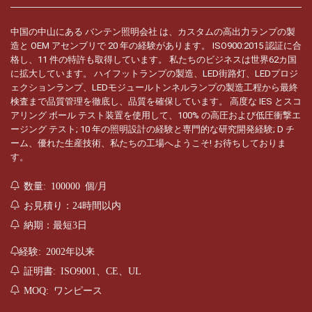
中国の中山にある バンテン照明会社 は、カスタムの高出力ランプの製
造と OEM アセンブリで 20 年の経験があります。 ISO900:2015 認証に合
格し、11 件の特許も取得しています。 私たちのビジネスは世界62カ国
に拡大しています。 ハイフットランプの製造、LED街路灯、LEDプロジ
ェクションランプ、LEDモジュールトンネルランプの製造工程から最終
検査まで品質管理を徹底し、品質を確保しています。 高度な IES とスコ
アリング ボール テスト装置を使用して、100% の高圧および低圧衝撃エ
ージング テスト; 10 年の照明設計の経験と専門的な研究開発経験; D チ
ーム、優れた生産技術、私たちの工場へようこそ! お待ちしておりま
す。
数量: 100000 個/月
お見積り：24時間以内
納期：最短3日
経験: 2002年以来
証明書: ISO9001、CE、UL
MOQ: ワンピース