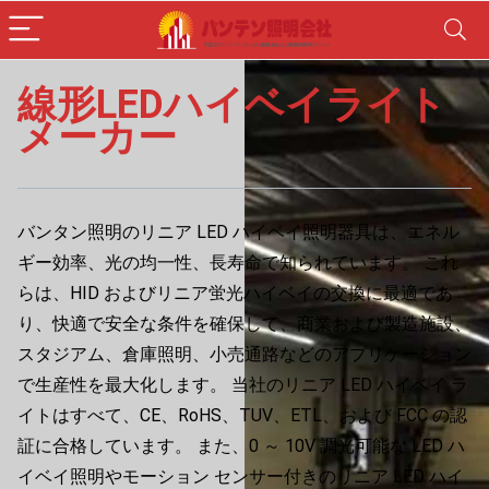
線形LEDハイベイライト
メーカー
バンタン照明のリニア LED ハイベイ照明器具は、エネル
ギー効率、光の均一性、長寿命で知られています。 これ
らは、HID およびリニア蛍光ハイベイの交換に最適であ
り、快適で安全な条件を確保して、商業および製造施設、
スタジアム、倉庫照明、小売通路などのアプリケーション
で生産性を最大化します。 当社のリニア LED ハイベイ ラ
イトはすべて、CE、RoHS、TUV、ETL、および FCC の認
証に合格しています。 また、0 ～ 10V 調光可能な LED ハ
イベイ照明やモーション センサー付きのリニア LED ハイ