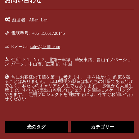
お問い合わせ
経営者: Allen Lan
電話番号: +86 15061728145
Eメール:
sales@lediii.com
住所: 5-1、No. 2、北第一車線、華安東路、曹山イノベーショ
ン パーク、中山市、広東省、中国
常にお客様の価値を第一に考えます。 手を抜かず、約束を破
ることはありません。 LED照明の製造は私たちの仕事であるだけ
でなく、私たちのキャリアと人生でもあります。 少量から大量生
産まで、すべての高出力照明プロジェクトを簡単にスケーリング
できます。 照明プロジェクトを開始するには、今すぐお問い合わ
せください
光のタグ
カテゴリー