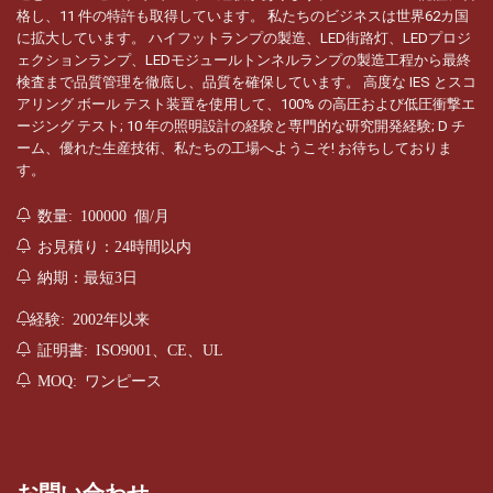
格し、11 件の特許も取得しています。 私たちのビジネスは世界62カ国
に拡大しています。 ハイフットランプの製造、LED街路灯、LEDプロジ
ェクションランプ、LEDモジュールトンネルランプの製造工程から最終
検査まで品質管理を徹底し、品質を確保しています。 高度な IES とスコ
アリング ボール テスト装置を使用して、100% の高圧および低圧衝撃エ
ージング テスト; 10 年の照明設計の経験と専門的な研究開発経験; D チ
ーム、優れた生産技術、私たちの工場へようこそ! お待ちしておりま
す。
数量: 100000 個/月
お見積り：24時間以内
納期：最短3日
経験: 2002年以来
証明書: ISO9001、CE、UL
MOQ: ワンピース