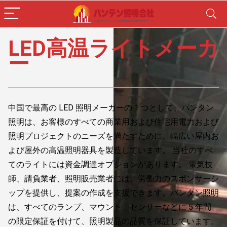
LED高温ライトメーカ
ー
中国で最高の LED 照明メーカーの 1 つとして、バンタン
照明は、お客様のすべての商業用および住宅用電力および
照明プロジェクトのニーズを満たすために、幅広い屋内お
よび屋外の高温照明器具を製造しています。 当社のすべ
てのライトには資金調達オプションがあります。 電気技
師、請負業者、照明販売業者には、労働力のスポンサーシ
ップを提供し、提案の作成を支援できます。バンタン照明
は、すべてのランプ、マウント、センサーなどに 5 年間
の限定保証を付けて、照明製品の品質を保証しています。