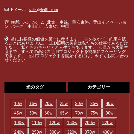
Eメール:
sales@lediii.com
住所: 5-1、No. 2、北第一車線、華安東路、曹山イノベーショ
ン パーク、中山市、広東省、中国
常にお客様の価値を第一に考えます。 手を抜かず、約束を破
ることはありません。 LED照明の製造は私たちの仕事であるだけ
でなく、私たちのキャリアと人生でもあります。 少量から大量生
産まで、すべての高出力照明プロジェクトを簡単にスケーリング
できます。 照明プロジェクトを開始するには、今すぐお問い合わ
せください
光のタグ
カテゴリー
10w
15w
20w
25w
30w
35w
40w
45w
50w
60w
65w
70w
75w
80w
100w
110w
120w
150w
200w
220w
240w
250w
300w
320w
370w
400w