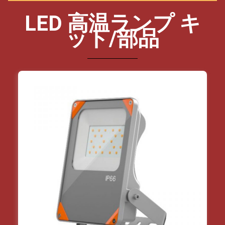
LED 高温ランプ キ
ット/部品