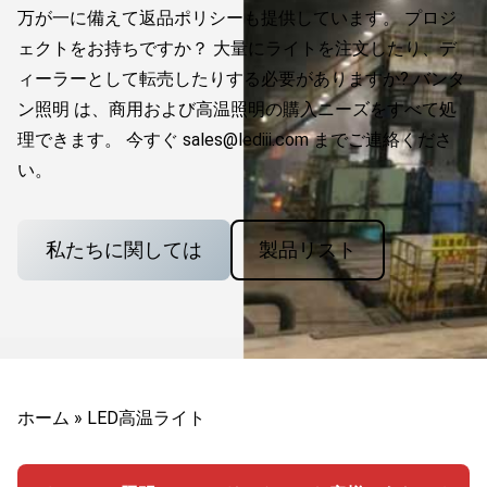
万が一に備えて返品ポリシーも提供しています。 プロジ
ェクトをお持ちですか？ 大量にライトを注文したり、デ
ィーラーとして転売したりする必要がありますか? バンタ
ン照明 は、商用および高温照明の購入ニーズをすべて処
理できます。 今すぐ
sales@lediii.com
までご連絡くださ
い。
私たちに関しては
製品リスト
ホーム
»
LED高温ライト