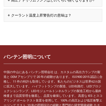
高圧ナトリウムランプはどのくらい熱くなりますか?
クーラント温度上昇警告灯の意味は？
バンテン照明について
中国の中山にある バンテン照明会社 は、カスタムの高出力ランプの製
造と OEM アセンブリで 20 年の経験があります。 ISO900:2015 認証に合
格し、11 件の特許も取得しています。 私たちのビジネスは世界62カ国
に拡大しています。 ハイフットランプの製造、LED街路灯、LEDプロジ
ェクションランプ、LEDモジュールトンネルランプの製造工程から最終
検査まで品質管理を徹底し、品質を確保しています。 高度な IES とスコ
アリング ボール テスト装置を使用して、100% の高圧および低圧衝撃エ
ージング テスト; 10 年の照明設計の経験と専門的な研究開発経験; D チ