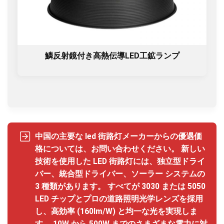
鱗反射鏡付き高熱伝導LED工鉱ランプ
中国の主要な led 街路灯メーカーからの優遇価
格については、お問い合わせください。 新しい
技術を使用した LED 街路灯には、独立型ドライ
バー、統合型ドライバー、ソーラー システムの
3 種類があります。 すべてが 3030 または 5050
LED チップとプロの道路照明光学レンズを採用
し、高効率 (160lm/W) と均一な光を実現しま
す。 10W から 500W までのさまざまな電力に対