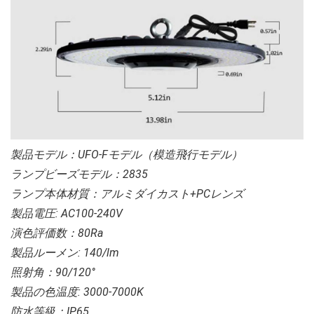
製品モデル：UFO-Fモデル（模造飛行モデル）
ランプビーズモデル：2835
ランプ本体材質：アルミダイカスト+PCレンズ
製品電圧: AC100-240V
演色評価数：80Ra
製品ルーメン: 140/lm
照射角：90/120°
製品の色温度: 3000-7000K
防水等級：IP65